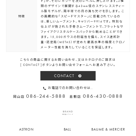
ト」が、そのレガシーを次のレベルに押し上げます。2種
類のデザインで展開する43mm径のステンレススティー
ル製モデルが、両半球での月の満ち欠けを示します。 こ
特徴
の画期的な「スピードマスター」に搭載されているの
は、新しいムーブメント、キャリバー9914です。 特別な
仕上げが施された手巻きムーブメントで、フラットなサ
ファイアクリスタルケースバックから眺めることができ
ます。 15,000ガウスの耐磁性を備え、スイス連邦計
量・認定局（METAS）が定めた最高水準の精度とクロノ
メーター性能を満たしていることを保証します。
こちらの商品に関するお問い合わせ、又はカタログのご請求は
[ CONTACT ]ボタンよりお問い合せフォームへお進み下さい。
CONTACT
お電話でのお問い合わせは..
086-244-5888
086-430-0888
岡山店
倉敷店
BRAND
取り扱いブランド
ASTRON
BALL
BAUME & MERCIER