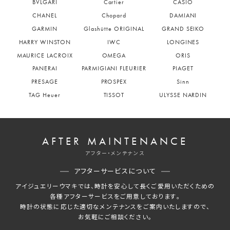
BVLGARI
Cartier
CASIO
CHANEL
Chopard
DAMIANI
GARMIN
Glashütte ORIGINAL
GRAND SEIKO
HARRY WINSTON
IWC
LONGINES
MAURICE LACROIX
OMEGA
ORIS
PANERAI
PARMIGIANI FLEURIER
PIAGET
PRESAGE
PROSPEX
Sinn
TAG Heuer
TISSOT
ULYSSE NARDIN
AFTER MAINTENANCE
アフター・メンテナンス
アフターサービスについて
アイジュエリーウマキでは、時計を安心して長くご愛用いただくための
各種アフターサービスをご用意しております。
時計の状態に応じた適切なメンテナンスをご案内いたしますので、
お気軽にご相談ください。