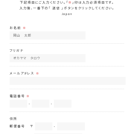
下記項目にご入力ください。「
※
」印は入力必須項目です。
入力後、一番下の「 送信 」ボタンをクリックしてください。
Japan
お名前
※
フリガナ
メールアドレス
※
電話番号
※
-
-
住所
郵便番号
〒
-