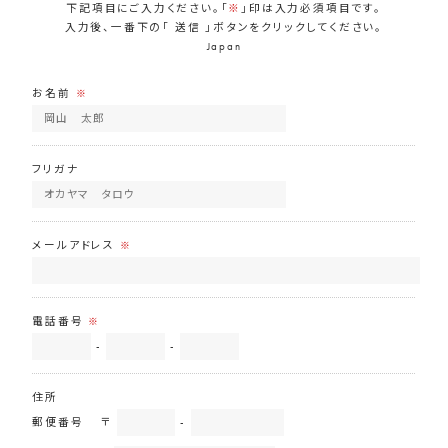
下記項目にご入力ください。「
※
」印は入力必須項目です。
入力後、一番下の「 送信 」ボタンをクリックしてください。
Japan
お名前
※
フリガナ
メールアドレス
※
電話番号
※
-
-
住所
郵便番号
〒
-