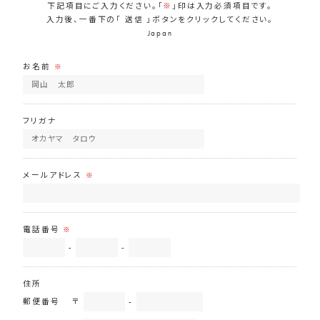
下記項目にご入力ください。「
※
」印は入力必須項目です。
入力後、一番下の「 送信 」ボタンをクリックしてください。
Japan
お名前
※
フリガナ
メールアドレス
※
電話番号
※
-
-
住所
郵便番号
〒
-