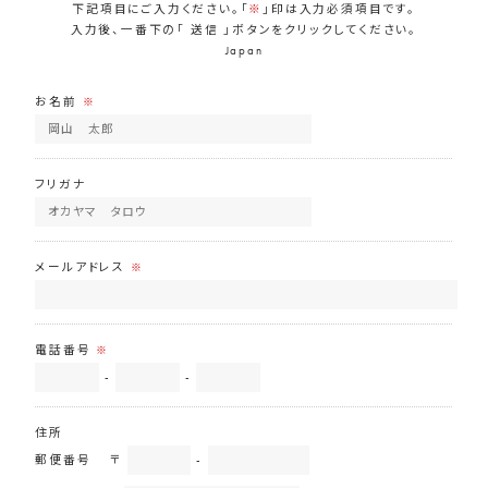
下記項目にご入力ください。「
※
」印は入力必須項目です。
入力後、一番下の「 送信 」ボタンをクリックしてください。
Japan
お名前
※
フリガナ
メールアドレス
※
電話番号
※
-
-
住所
郵便番号
〒
-