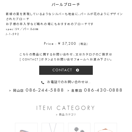
パールブローチ
新緑の葉を表現しているようなシルバーも地金に、パールが花のようにデザイン
されたブローチ
お子様の卒入学など晴れの場にもおすすめのブローチです
spec：SV／パール6㎜
J-1-592
Price : ¥ 57,200
(税込)
こちらの商品に関するお問い合わせ、又はカタログのご請求は
[ CONTACT ]ボタンよりお問い合せフォームへお進み下さい。
CONTACT
お電話でのお問い合わせは..
086-244-5888
086-430-0888
> 岡山店
> 倉敷店
ITEM CATEGORY
> 商品カテゴリ