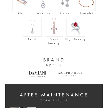
Ring
Necklace
Pierce
Bracelet
Pearl
Mens
High Jewelry
Jewelry
BRAND
取扱ブランド
AFTER MAINTENANCE
アフター・メンテナンス