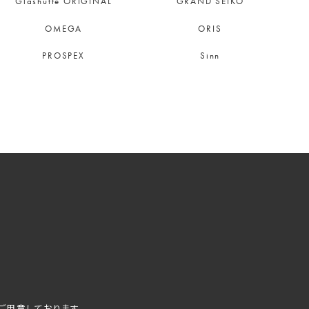
Glashütte ORIGINAL
GRAND SEIKO
OMEGA
ORIS
PROSPEX
Sinn
ご用意しております。