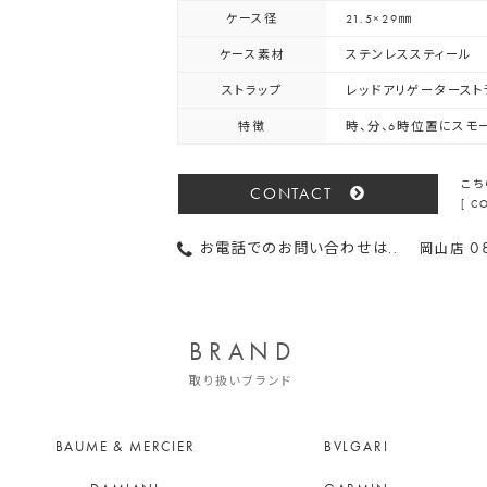
ケース径
21.5×29㎜
ケース素材
ステンレススティール
ストラップ
レッドアリゲータースト
特徴
時、分、6時位置にスモ
こち
CONTACT
[ 
0
お電話でのお問い合わせは..
岡山店
BRAND
取り扱いブランド
BAUME & MERCIER
BVLGARI