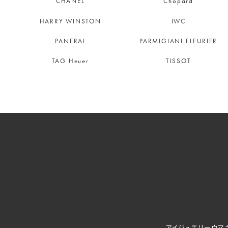
CHANEL
Chopard
HARRY WINSTON
IWC
PANERAI
PARMIGIANI FLEURIER
TAG Heuer
TISSOT
アイジュエリーウマ