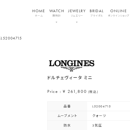
HOME
WATCH
JEWELRY
BRIDAL
ONLINE
ホーム
腕時計
ジュエリー
ブライダル
オンラインショップ
ニ
L52004715
ドルチェヴィータ ミニ
Price : ¥ 261,800
(税込)
品番
L52004715
ムーブメント
クォーツ
防水
3気圧