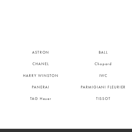
ASTRON
BALL
CHANEL
Chopard
HARRY WINSTON
IWC
PANERAI
PARMIGIANI FLEURIER
TAG Heuer
TISSOT