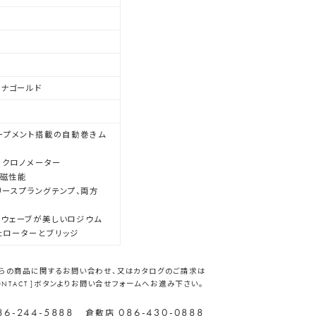
ドナゴールド
ープメント搭載の自動巻きム
ー クロノメーター
耐磁性能
フリースプラングテンプ、両方
ブウェーブが美しいロジウム
たローターとブリッジ
らの商品に関するお問い合わせ、又はカタログのご請求は
CONTACT ]ボタンよりお問い合せフォームへお進み下さい。
86-244-5888
086-430-0888
倉敷店