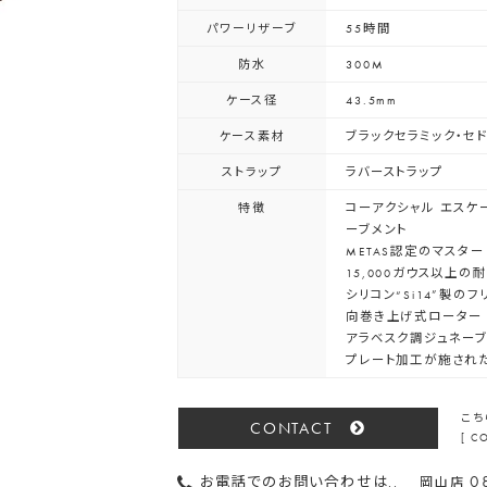
パワーリザーブ
55時間
防水
300M
ケース径
43.5mm
ケース素材
ブラックセラミック・セ
ストラップ
ラバーストラップ
特徴
コーアクシャル エスケ
ーブメント
METAS認定のマスタ
15,000ガウス以上の
シリコン“Si14”製の
向巻き上げ式ローター
アラベスク調ジュネー
プレート加工が施され
こち
CONTACT
[ 
0
お電話でのお問い合わせは..
岡山店