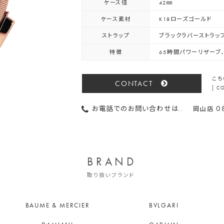
ケース径
42㎜
ケース素材
K18ローズゴールド
ストラップ
ブラックラバーストラッ
特徴
65時間パワーリザーブ
こち
CONTACT
[ 
0
お電話でのお問い合わせは..
岡山店
BRAND
取り扱いブランド
BAUME & MERCIER
BVLGARI