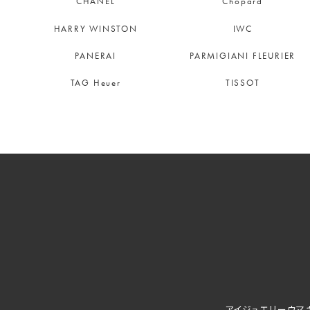
CHANEL
Chopard
HARRY WINSTON
IWC
PANERAI
PARMIGIANI FLEURIER
TAG Heuer
TISSOT
アイジュエリーウマ