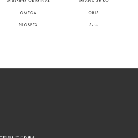
Glashütte ORIGINAL
GRAND SEIKO
OMEGA
ORIS
PROSPEX
Sinn
ご用意しております。