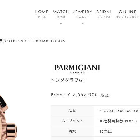
HOME
WATCH
JEWELRY
BRIDAL
ONLINE
ホーム
腕時計
ジュエリー
ブライダル
オンラインショップ
ラフGT
PFC903-1500140-X01482
トンダグラフGT
Price : ¥ 7,557,000
(税込)
品番
PFC903-1500140-X0
ムーブメント
自社製自動巻(PF071)
防水
10気圧