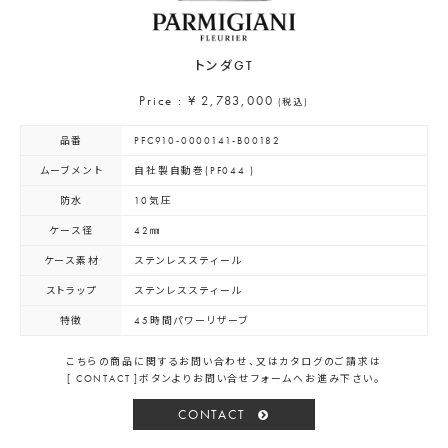
トンダGT
Price : ¥ 2,783,000
(税込)
品番
PFC910-0000141-B00182
ムーブメント
自社製自動巻(PF044 )
防水
10気圧
ケース径
42㎜
ケース素材
ステンレススティール
ストラップ
ステンレススティール
特徴
45時間パワーリザーブ
こちらの商品に関するお問い合わせ、又はカタログのご請求は
[ CONTACT ]ボタンよりお問い合せフォームへお進み下さい。
CONTACT