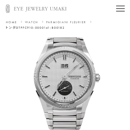
HOME
WATCH
PARMIGIANI FLEURIER
トンダGT
PFC910-0000141-B00182