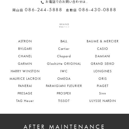
お電話でのお問い合わせは..
086-244-5888
086-430-0888
岡山店
倉敷店
BRAND
取り扱いブランド
ASTRON
BALL
BAUME & MERCIER
BVLGARI
Cartier
CASIO
CHANEL
Chopard
DAMIANI
GARMIN
Glashütte ORIGINAL
GRAND SEIKO
HARRY WINSTON
IWC
LONGINES
MAURICE LACROIX
OMEGA
ORIS
PANERAI
PARMIGIANI FLEURIER
PIAGET
PRESAGE
PROSPEX
Sinn
TAG Heuer
TISSOT
ULYSSE NARDIN
AFTER MAINTENANCE