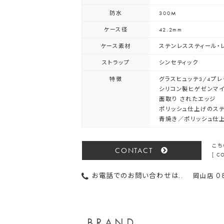
防水
300M
ケース径
42.2mm
ケース素材
ステンレススティール・
ストラップ
シンセティック
特徴
グラスヒュッテ3/4プ
シリコン製ヒゲゼンマ
面取り されたエッジ
ポリッシュ仕上げのス
青焼き／ポリッシュ仕
こち
CONTACT
[ 
0
お電話でのお問い合わせは..
岡山店
BRAND