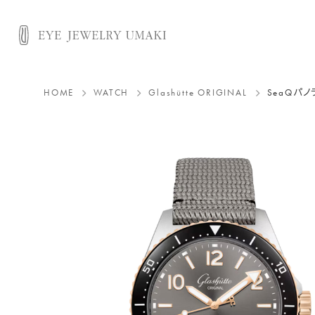
HOME
WATCH
Glashütte ORIGINAL
SeaQパ