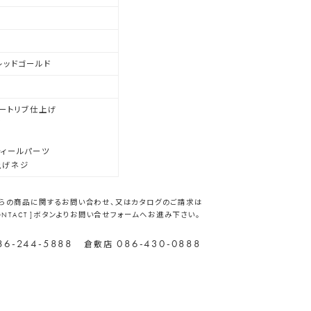
レッドゴールド
レートリブ仕上げ
イ
ティールパーツ
上げネジ
らの商品に関するお問い合わせ、又はカタログのご請求は
CONTACT ]ボタンよりお問い合せフォームへお進み下さい。
86-244-5888
086-430-0888
倉敷店