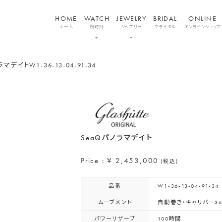
HOME
WATCH
JEWELRY
BRIDAL
ONLINE
ホーム
腕時計
ジュエリー
ブライダル
オンラインショップ
ノラマデイト
W1-36-13-04-91-34
SeaQパノラマデイト
Price : ¥ 2,453,000
(税込)
品番
W1-36-13-04-91-34
ムーブメント
自動巻き・キャリバー36
パワーリザーブ
100時間