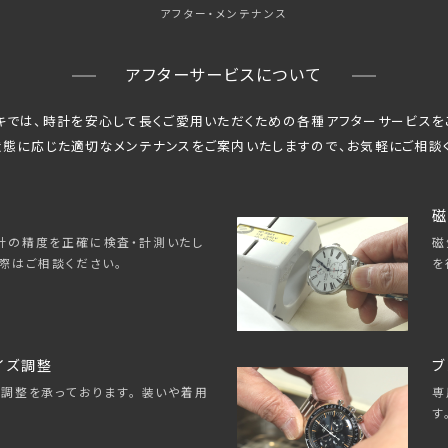
アフター・メンテナンス
アフターサービスについて
キでは、時計を安心して長くご愛用いただくための
各種アフターサービスを
態に応じた適切なメンテナンスをご案内いたしますので、
お気軽にご相談
磁
磁
計の精度を正確に検査・計測いたし
を
際はご相談ください。
イズ調整
ブ
専
調整を承っております。 装いや着用
す