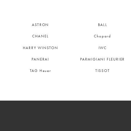
ASTRON
BALL
CHANEL
Chopard
HARRY WINSTON
IWC
PANERAI
PARMIGIANI FLEURIER
TAG Heuer
TISSOT