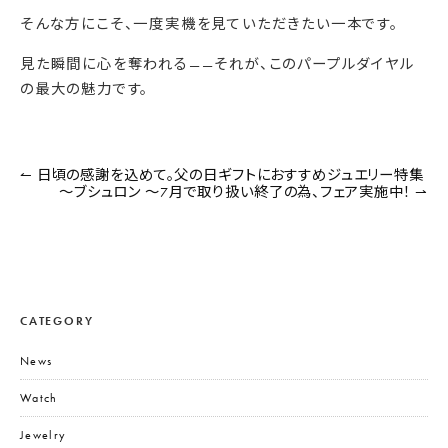
そんな方にこそ、一度実機を見ていただきたい一本です。
見た瞬間に心を奪われる——
それが、このパープルダイヤル
の最大の魅力です。
投
↼ 日頃の感謝を込めて。父の日ギフトにおすすめジュエリー特集
稿
〜ブシュロン 〜7月で取り扱い終了の為、フェア実施中！ ⇀
ナ
ビ
ゲ
ー
シ
ョ
ン
CATEGORY
News
Watch
Jewelry