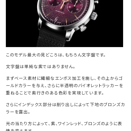
このモデル最大の見どころは、もちろん文字盤です。
文字盤は単純な紫ではありません。
まずベース素材に繊細なエンボス加工を施し、
その上からゴ
ールドカラーを与え、
さらに半透明のバイオレットラッカーを
重ねることで奥行きのある
色彩を実現しています。
さらにインデックス部分は削り出しによって下地のブロンズカ
ラー
を露出。
光の当たり方によって、
紫、
ワインレッド、
ブロンズ
のように表