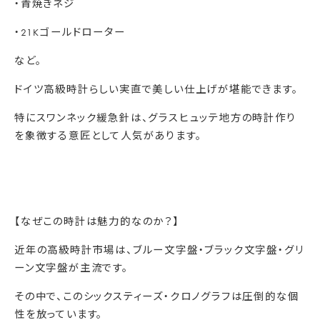
・青焼きネジ
・21Kゴールドローター
など。
ドイツ高級時計らしい実直で美しい仕上げが堪能できます。
特にスワンネック緩急針は、
グラスヒュッテ地方の時計作り
を象徴する意匠として人気がありま
す。
【なぜこの時計は魅力的なのか？】
近年の高級時計市場は、
ブルー文字盤・
ブラック文字盤・
グリ
ーン文字盤
が主流です。
その中で、このシックスティーズ・
クロノグラフは圧倒的な個
性を放っています。