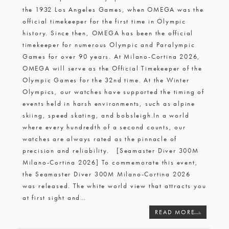
the 1932 Los Angeles Games, when OMEGA was the
official timekeeper for the first time in Olympic
history. Since then, OMEGA has been the official
timekeeper for numerous Olympic and Paralympic
Games for over 90 years. At Milano-Cortina 2026,
OMEGA will serve as the Official Timekeeper of the
Olympic Games for the 32nd time. At the Winter
Olympics, our watches have supported the timing of
events held in harsh environments, such as alpine
skiing, speed skating, and bobsleigh.In a world
where every hundredth of a second counts, our
watches are always rated as the pinnacle of
precision and reliability. [Seamaster Diver 300M
Milano-Cortina 2026] To commemorate this event,
the Seamaster Diver 300M Milano-Cortina 2026
was released. The white world view that attracts you
at first sight and
…
READ MORE