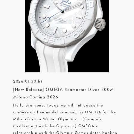
2026.01.30.fri
[New Release] OMEGA Seamaster Diver 300M
Milano Cortina 2026
Hello everyone. Today we will introduce the
commemorative model released by OMEGA for the
Milan-Cortina Winter Olympics. [Omega’s
involvement with the Olympics] OMEGA’s
relationship with the Olympic Games dates back to