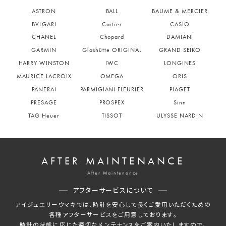
ASTRON
BALL
BAUME & MERCIER
BVLGARI
Cartier
CASIO
CHANEL
Chopard
DAMIANI
GARMIN
Glashütte ORIGINAL
GRAND SEIKO
HARRY WINSTON
IWC
LONGINES
MAURICE LACROIX
OMEGA
ORIS
PANERAI
PARMIGIANI FLEURIER
PIAGET
PRESAGE
PROSPEX
Sinn
TAG Heuer
TISSOT
ULYSSE NARDIN
AFTER MAINTENANCE
After Maintenance
アフターサービスについて
アイジュエリーウマキでは、時計を安心して長くご愛用いただくための
各種アフターサービスをご用意しております。
時計の状態に応じた適切なメンテナンスをご案内いたしますので、