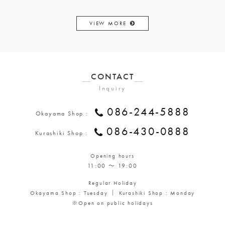
VIEW MORE
CONTACT
Inquiry
086-244-5888
Okayama Shop :
086-430-0888
Kurashiki Shop :
Opening hours
11:00 ～ 19:00
Regular Holiday
Okayama Shop : Tuesday ｜ Kurashiki Shop : Monday
※Open on public holidays