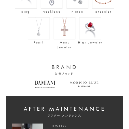
Ring
Necklace
Pierce
Bracelet
Pearl
Mens
High Jewelry
Jewelry
BRAND
取扱ブランド
AFTER MAINTENANCE
アフター・メンテナンス
JEWELRY