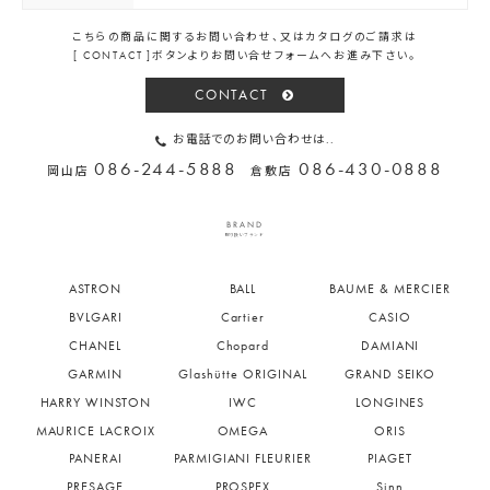
こちらの商品に関するお問い合わせ、又はカタログのご請求は
[ CONTACT ]ボタンよりお問い合せフォームへお進み下さい。
CONTACT
お電話でのお問い合わせは..
086-244-5888
086-430-0888
岡山店
倉敷店
BRAND
取り扱いブランド
ASTRON
BALL
BAUME & MERCIER
BVLGARI
Cartier
CASIO
CHANEL
Chopard
DAMIANI
GARMIN
Glashütte ORIGINAL
GRAND SEIKO
HARRY WINSTON
IWC
LONGINES
MAURICE LACROIX
OMEGA
ORIS
PANERAI
PARMIGIANI FLEURIER
PIAGET
PRESAGE
PROSPEX
Sinn