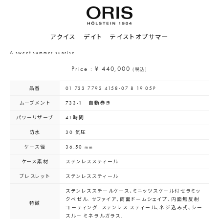
アクイス デイト テイストオブサマー
A sweet summer sunrise
Price : ¥ 440,000
(税込)
品番
01 733 7792 4158-07 8 19 05P
ムーブメント
733-1 自動巻き
パワーリザーブ
41時間
防水
30 気圧
ケース径
36.50 mm
ケース素材
ステンレススティール
ブレスレット
ステンレススティール
ステンレススチールケース、ミニッツスケール付セラミッ
クベゼル. サファイア、両面ドームシェイプ、内面無反射
特徴
コーティング. ステンレス スティール、ネジ込み式、シー
スルー ミネラルガラス.