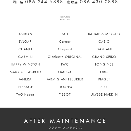
086-244-5888
086-430-0888
岡山店
倉敷店
BRAND
取り扱いブランド
ASTRON
BALL
BAUME & MERCIER
BVLGARI
Cartier
CASIO
CHANEL
Chopard
DAMIANI
GARMIN
Glashütte ORIGINAL
GRAND SEIKO
HARRY WINSTON
IWC
LONGINES
MAURICE LACROIX
OMEGA
ORIS
PANERAI
PARMIGIANI FLEURIER
PIAGET
PRESAGE
PROSPEX
Sinn
TAG Heuer
TISSOT
ULYSSE NARDIN
AFTER MAINTENANCE
アフター・メンテナンス