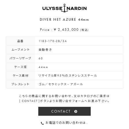
DIVER NET AZURE 44mm
Price : ¥ 2,453,000
(税込)
品番
1183-170-2B/3A
ムーブメント
自動巻き
パワーリザーブ
60
ケース径
44mm
ケース素材
リサイクル率95％のステンレススチール
ブレスレット
ゴム／セラミックス - アズール
こちらの商品に関するお問い合わせ、又はカタログのご請求は
[ CONTACT ]ボタンよりお問い合せフォームへお進み下さい。
CONTACT
お電話でのお問い合わせは..