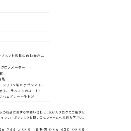
ープメント搭載の自動巻きム
ー クロノメーター
性能
機能
にシリコン製ヒゲゼンマイ、
き。アラベスクのコート・
ジウムプレート仕上げ
らの商品に関するお問い合わせ、又はカタログのご請求は
CONTACT ]ボタンよりお問い合せフォームへお進み下さい。
86-244-5888
086-430-0888
倉敷店