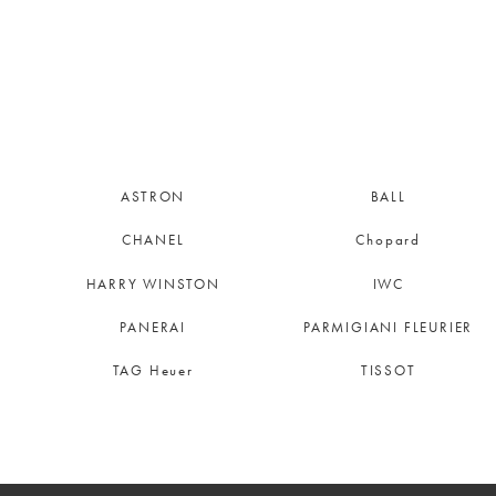
ASTRON
BALL
CHANEL
Chopard
HARRY WINSTON
IWC
PANERAI
PARMIGIANI FLEURIER
TAG Heuer
TISSOT