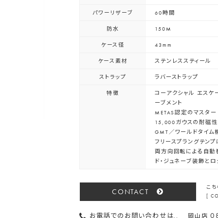
パワーリザーブ
60時間
防水
150M
ケース径
43mm
ケース素材
ステンレススティール
ストラップ
ラバーストラップ
特徴
コーアクシャル エスケ
ーブメント
METAS認定のマスタ
15,000ガウスの耐磁
GMT／ワールドタイム
フリースプラングテンプ
両方向回転による自動巻
ド・ジュネーブ装飾とロ
こち
CONTACT
[ 
0
お電話でのお問い合わせは..
岡山店