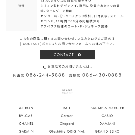
15,000ガウスの耐磁性能を持つ
特徴
シリコン製ヒゲゼンマイ、直列に設置された2つの香
箱、タイムゾーン機能
センター時・分・クロノグラフ秒針、日付表示、スモール
セコンド、12時間と60分の同軸積算計
アラベスク模様のコート・ド・ジュネーブ装飾
こちらの商品に関するお問い合わせ、又はカタログのご請求は
[ CONTACT ]ボタンよりお問い合せフォームへお進み下さい。
CONTACT
お電話でのお問い合わせは..
086-244-5888
086-430-0888
岡山店
倉敷店
BRAND
取り扱いブランド
ASTRON
BALL
BAUME & MERCIER
BVLGARI
Cartier
CASIO
CHANEL
Chopard
DAMIANI
GARMIN
Glashütte ORIGINAL
GRAND SEIKO