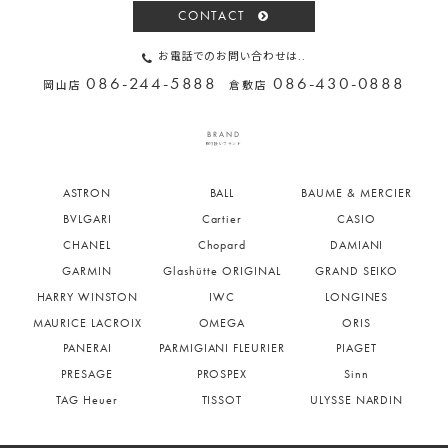
CONTACT
お電話でのお問い合わせは..
086-244-5888
086-430-0888
岡山店
倉敷店
BRAND
取り扱いブランド
ASTRON
BALL
BAUME & MERCIER
BVLGARI
Cartier
CASIO
CHANEL
Chopard
DAMIANI
GARMIN
Glashütte ORIGINAL
GRAND SEIKO
HARRY WINSTON
IWC
LONGINES
MAURICE LACROIX
OMEGA
ORIS
PANERAI
PARMIGIANI FLEURIER
PIAGET
PRESAGE
PROSPEX
Sinn
TAG Heuer
TISSOT
ULYSSE NARDIN