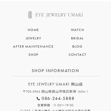
HOME
WATCH
JEWELRY
BRIDAL
AFTER MAINTENANCE
BLOG
SHOP
CONTACT
SHOP INFORMATION
EYE JEWELRY UMAKI
岡山店
〒700-0945 岡山県岡山市南区新保 1604-1
086-244-5888
: 11:00～19:00
営業時間
CLOSE /