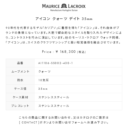
アイコン クォーツ デイト 35mm
90年代を代表するモデル「カリプソ」に着想を得た「アイコン」は、それ自体がブ
ランドの象徴となっています。大胆で都会的なスタイルを取り入れたデザインによ
り、コントラストを巧みに演出しています。他のモーリス・ラクロア ウォッチ同様、
「アイコン」は、スイスのクラフツマンシップと高い知覚価値を融合させています。
Price : ¥ 168,300
(税込)
品番
AI1106-SS002-430-1
ムーブメント
クォーツ
防水
10気圧
ケース径
35mm
ケース素材
ステンレススティール
ブレスレット
ステンレススティール
こちらの商品に関するお問い合わせ、又はカタログのご請求は
[ CONTACT ]ボタンよりお問い合せフォームへお進み下さい。