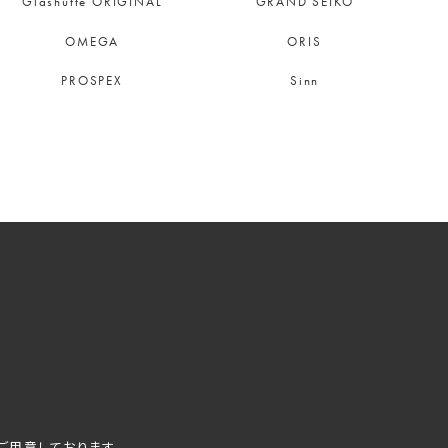
Glashütte ORIGINAL
GRAND SEIKO
OMEGA
ORIS
PROSPEX
Sinn
ご用意しております。