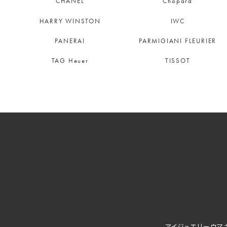
CHANEL
Chopard
HARRY WINSTON
IWC
PANERAI
PARMIGIANI FLEURIER
TAG Heuer
TISSOT
アイジュエリーウマ