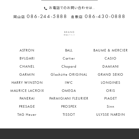
お電話でのお問い合わせは..
086-244-5888
086-430-0888
岡山店
倉敷店
BRAND
取り扱いブランド
ASTRON
BALL
BAUME & MERCIER
BVLGARI
Cartier
CASIO
CHANEL
Chopard
DAMIANI
GARMIN
Glashütte ORIGINAL
GRAND SEIKO
HARRY WINSTON
IWC
LONGINES
MAURICE LACROIX
OMEGA
ORIS
PANERAI
PARMIGIANI FLEURIER
PIAGET
PRESAGE
PROSPEX
Sinn
TAG Heuer
TISSOT
ULYSSE NARDIN