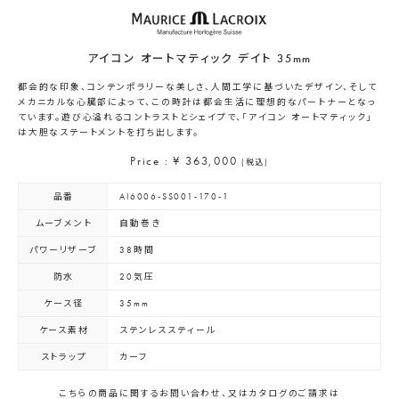
アイコン オートマティック デイト 35mm
都会的な印象、コンテンポラリーな美しさ、人間工学に基づいたデザイン、そして
メカニカルな心臓部によって、この時計は都会生活に理想的なパートナーとなっ
ています。遊び心溢れるコントラストとシェイプで、「アイコン オートマティック」
は大胆なステートメントを打ち出します。
Price : ¥ 363,000
(税込)
品番
AI6006-SS001-170-1
ムーブメント
自動巻き
パワーリザーブ
38時間
防水
20気圧
ケース径
35mm
ケース素材
ステンレススティール
ストラップ
カーフ
こちらの商品に関するお問い合わせ、又はカタログのご請求は