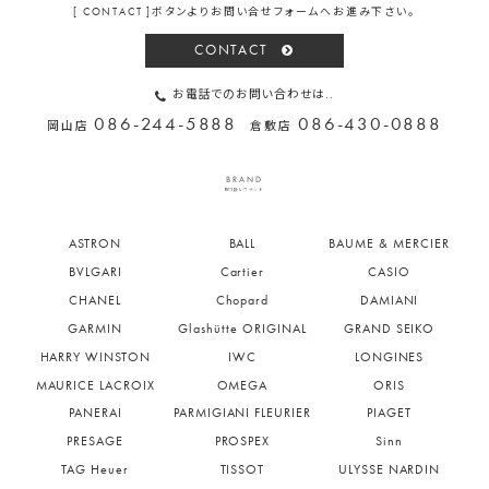
[ CONTACT ]ボタンよりお問い合せフォームへお進み下さい。
CONTACT
お電話でのお問い合わせは..
086-244-5888
086-430-0888
岡山店
倉敷店
BRAND
取り扱いブランド
ASTRON
BALL
BAUME & MERCIER
BVLGARI
Cartier
CASIO
CHANEL
Chopard
DAMIANI
GARMIN
Glashütte ORIGINAL
GRAND SEIKO
HARRY WINSTON
IWC
LONGINES
MAURICE LACROIX
OMEGA
ORIS
PANERAI
PARMIGIANI FLEURIER
PIAGET
PRESAGE
PROSPEX
Sinn
TAG Heuer
TISSOT
ULYSSE NARDIN