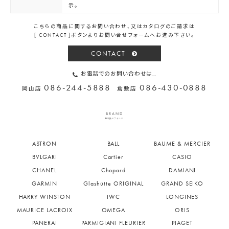
示。
こちらの商品に関するお問い合わせ、又はカタログのご請求は
[ CONTACT ]ボタンよりお問い合せフォームへお進み下さい。
CONTACT
お電話でのお問い合わせは..
086-244-5888
086-430-0888
岡山店
倉敷店
BRAND
取り扱いブランド
ASTRON
BALL
BAUME & MERCIER
BVLGARI
Cartier
CASIO
CHANEL
Chopard
DAMIANI
GARMIN
Glashütte ORIGINAL
GRAND SEIKO
HARRY WINSTON
IWC
LONGINES
MAURICE LACROIX
OMEGA
ORIS
PANERAI
PARMIGIANI FLEURIER
PIAGET