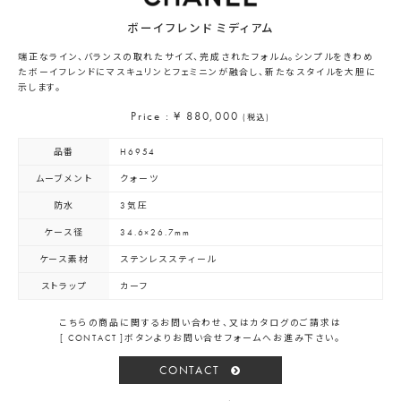
ボーイフレンド ミディアム
端正なライン、バランスの取れたサイズ、完成されたフォルム。シンプルをきわめ
たボーイフレンドにマスキュリンとフェミニンが融合し、新たなスタイルを大胆に
示します。
Price : ¥ 880,000
(税込)
品番
H6954
ムーブメント
クォーツ
防水
3気圧
ケース径
34.6×26.7mm
ケース素材
ステンレススティール
ストラップ
カーフ
こちらの商品に関するお問い合わせ、又はカタログのご請求は
[ CONTACT ]ボタンよりお問い合せフォームへお進み下さい。
CONTACT