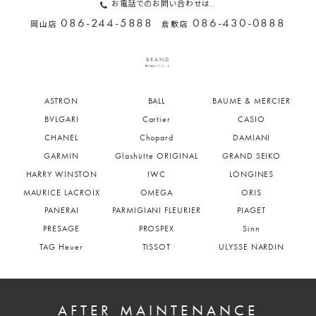
お電話でのお問い合わせは..
086-244-5888
086-430-0888
岡山店
倉敷店
BRAND
取り扱いブランド
ASTRON
BALL
BAUME & MERCIER
BVLGARI
Cartier
CASIO
CHANEL
Chopard
DAMIANI
GARMIN
Glashütte ORIGINAL
GRAND SEIKO
HARRY WINSTON
IWC
LONGINES
MAURICE LACROIX
OMEGA
ORIS
PANERAI
PARMIGIANI FLEURIER
PIAGET
PRESAGE
PROSPEX
Sinn
TAG Heuer
TISSOT
ULYSSE NARDIN
AFTER MAINTENANCE