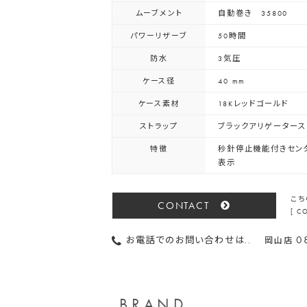
ムーブメント
自動巻き 35800
パワーリザーブ
50時間
防水
3気圧
ケース径
40 mm
ケース素材
18Kレッドゴールド
ストラップ
ブラックアリゲータース
特徴
秒針停止機能付きセンタ
表示
こち
CONTACT
[ 
0
お電話でのお問い合わせは..
岡山店
BRAND