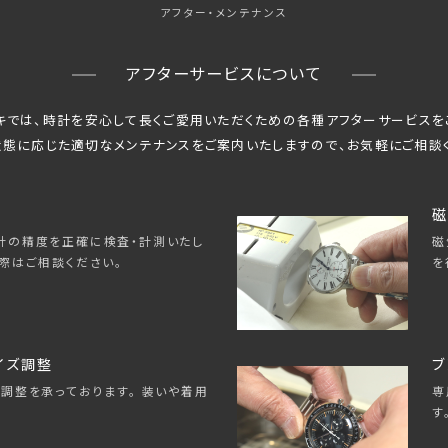
アフター・メンテナンス
アフターサービスについて
キでは、時計を安心して長くご愛用いただくための
各種アフターサービスを
態に応じた適切なメンテナンスをご案内いたしますので、
お気軽にご相談
磁
磁
計の精度を正確に検査・計測いたし
を
際はご相談ください。
イズ調整
ブ
専
調整を承っております。 装いや着用
す