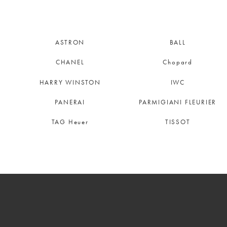
ASTRON
BALL
CHANEL
Chopard
HARRY WINSTON
IWC
PANERAI
PARMIGIANI FLEURIER
TAG Heuer
TISSOT