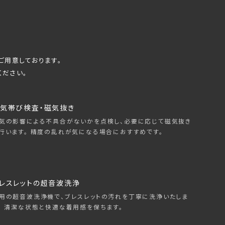
ご用意しております。
ください。
気帯び検査・磁気抜き
気の影響による不具合がないかを点検し、必要に応じて磁気抜き
行います。 精度の乱れが気になる場合におすすめです。
レスレットの超音波洗浄
用の超音波洗浄機で、ブレスレットの汚れを丁寧に洗浄いたしま
。 清潔な状態と快適な着用感を保ちます。