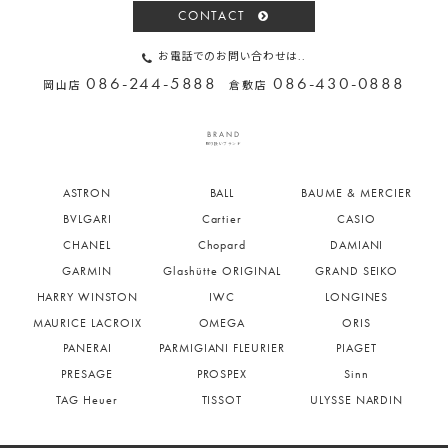
CONTACT
お電話でのお問い合わせは..
086-244-5888
086-430-0888
岡山店
倉敷店
BRAND
取り扱いブランド
ASTRON
BALL
BAUME & MERCIER
BVLGARI
Cartier
CASIO
CHANEL
Chopard
DAMIANI
GARMIN
Glashütte ORIGINAL
GRAND SEIKO
HARRY WINSTON
IWC
LONGINES
MAURICE LACROIX
OMEGA
ORIS
PANERAI
PARMIGIANI FLEURIER
PIAGET
PRESAGE
PROSPEX
Sinn
TAG Heuer
TISSOT
ULYSSE NARDIN