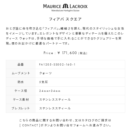
フィアバ スクエア
おとぎ話に命を吹き込む「フィアバ」。繊細さを讃え、現代のスタイリッシュな女性
をイメージしています。エレガントなデザインと豪華なディテールを備えたこのレ
ディース ウォッチは、手頃な価格で手に入れることができるラグジュアリーを実
現。夜のお出かけに最適なパートナーです。
Price : ¥ 171,600
(税込)
品番
FA1205-SS002-160-1
ムーブメント
クォーツ
防水
5気圧
ケース径
24mm×34mm
ケース素材
ステンレススティール
ブレスレット
ステンレススティール
こちらの商品に関するお問い合わせ、又はカタログのご請求は
[ CONTACT ]ボタンよりお問い合せフォームへお進み下さい。