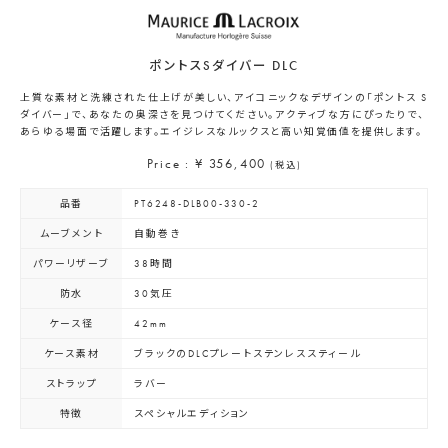
ポントスSダイバー DLC
上質な素材と洗練された仕上げが美しい、アイコニックなデザインの「ポントス S
ダイバー」で、あなたの奥深さを見つけてください。アクティブな方にぴったりで、
あらゆる場面で活躍します。エイジレスなルックスと高い知覚価値を提供します。
Price : ¥ 356,400
(税込)
品番
PT6248-DLB00-330-2
ムーブメント
自動巻き
パワーリザーブ
38時間
防水
30気圧
ケース径
42mm
ケース素材
ブラックのDLCプレートステンレススティール
ストラップ
ラバー
特徴
スペシャルエディション