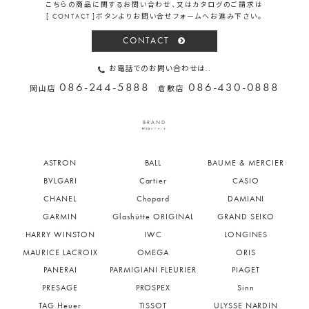
こちらの商品に関するお問い合わせ、又はカタログのご請求は
[ CONTACT ]ボタンよりお問い合せフォームへお進み下さい。
CONTACT
お電話でのお問い合わせは..
086-244-5888
086-430-0888
岡山店
倉敷店
BRAND
取り扱いブランド
ASTRON
BALL
BAUME & MERCIER
BVLGARI
Cartier
CASIO
CHANEL
Chopard
DAMIANI
GARMIN
Glashütte ORIGINAL
GRAND SEIKO
HARRY WINSTON
IWC
LONGINES
MAURICE LACROIX
OMEGA
ORIS
PANERAI
PARMIGIANI FLEURIER
PIAGET
PRESAGE
PROSPEX
Sinn
TAG Heuer
TISSOT
ULYSSE NARDIN