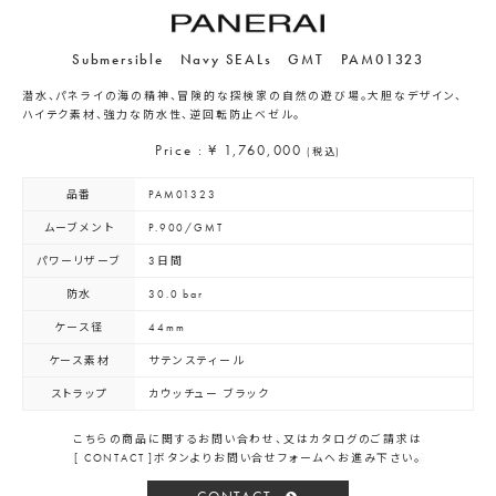
Submersible Navy SEALs GMT PAM01323
潜水、パネライの海の精神、冒険的な探検家の自然の遊び場。大胆なデザイン、
ハイテク素材、強力な防水性、逆回転防止ベゼル。
Price : ¥ 1,760,000
(税込)
品番
PAM01323
ムーブメント
P.900/GMT
パワーリザーブ
3日間
防水
30.0 bar
ケース径
44mm
ケース素材
サテンスティール
ストラップ
カウッチュー ブラック
こちらの商品に関するお問い合わせ、又はカタログのご請求は
[ CONTACT ]ボタンよりお問い合せフォームへお進み下さい。