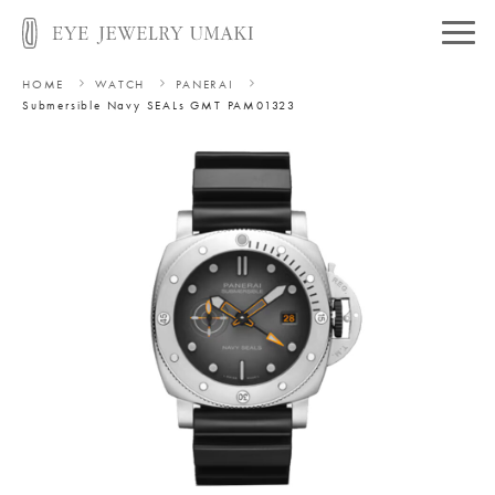
HOME
WATCH
PANERAI
Submersible Navy SEALs GMT PAM01323