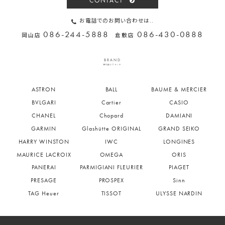
CONTACT
お電話でのお問い合わせは..
086-244-5888
086-430-0888
岡山店
倉敷店
BRAND
取り扱いブランド
ASTRON
BALL
BAUME & MERCIER
BVLGARI
Cartier
CASIO
CHANEL
Chopard
DAMIANI
GARMIN
Glashütte ORIGINAL
GRAND SEIKO
HARRY WINSTON
IWC
LONGINES
MAURICE LACROIX
OMEGA
ORIS
PANERAI
PARMIGIANI FLEURIER
PIAGET
PRESAGE
PROSPEX
Sinn
TAG Heuer
TISSOT
ULYSSE NARDIN