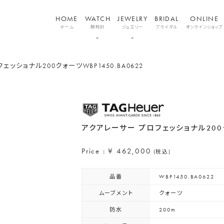
HOME
WATCH
JEWELRY
BRIDAL
ONLINE
ホーム
腕時計
ジュエリー
ブライダル
オンラインショップ
フェッショナル200クォーツ
WBP1450.BA0622
アクアレーサー プロフェッショナル20
Price : ¥ 462,000
(税込)
品番
WBP1450.BA0622
ムーブメント
クォーツ
防水
200m