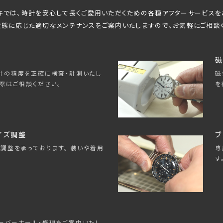
キでは、時計を安心して長くご愛用いただくための
各種アフターサービスを
態に応じた適切なメンテナンスをご案内いたしますので、
お気軽にご相談
磁
磁
計の精度を正確に検査・計測いたし
を
際はご相談ください。
イズ調整
ブ
専
調整を承っております。 装いや着用
す
ーバーホール・修理をご案内いたし