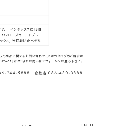
ヤル, インデックスに12個
 18Kローズゴールドプレー
デックス, 逆回転防止ベゼル
らの商品に関するお問い合わせ、又はカタログのご請求は
CONTACT ]ボタンよりお問い合せフォームへお進み下さい。
86-244-5888
086-430-0888
倉敷店
Cartier
CASIO