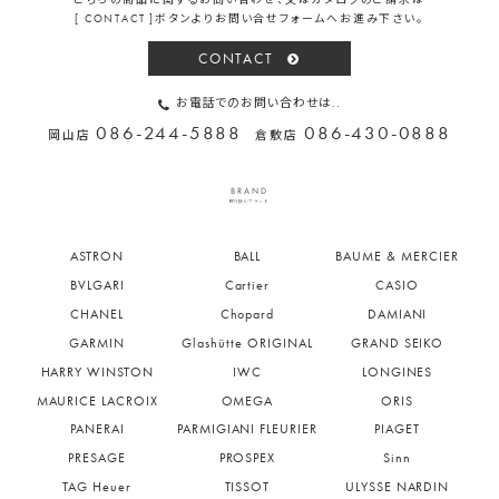
[ CONTACT ]ボタンよりお問い合せフォームへお進み下さい。
CONTACT
お電話でのお問い合わせは..
086-244-5888
086-430-0888
岡山店
倉敷店
BRAND
取り扱いブランド
ASTRON
BALL
BAUME & MERCIER
BVLGARI
Cartier
CASIO
CHANEL
Chopard
DAMIANI
GARMIN
Glashütte ORIGINAL
GRAND SEIKO
HARRY WINSTON
IWC
LONGINES
MAURICE LACROIX
OMEGA
ORIS
PANERAI
PARMIGIANI FLEURIER
PIAGET
PRESAGE
PROSPEX
Sinn
TAG Heuer
TISSOT
ULYSSE NARDIN