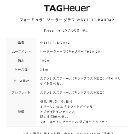
フォーミュラ1 ソーラーグラフ WBY1111.BA0042
Price : ¥ 297,000
(税込)
品番
WBY1111.BA0042
ムーブメント
ソーラークォーツ（キャリバー TH50-00）
防水
100m
ケース径
38㎜
ステンレススティール（サンドブラスト加工）／TH-ポリ
ケース素材
ライト製ベゼル
ブレスレット
ステンレススティール（サンドブラスト加工）
機能：時、分、秒、日付
オパーリン仕上げホワイトダイヤル
特徴
アプライドインデックス
双方向回転ベゼル
フォールディングバックル ダブルセキュリティ
こちらの商品に関するお問い合わせ、又はカタログのご請求は