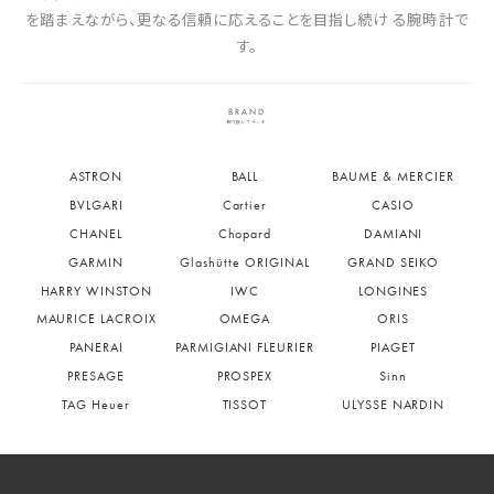
を踏まえながら、更なる信頼に応えることを目指し続け る腕時計で
す。
BRAND
取り扱いブランド
ASTRON
BALL
BAUME & MERCIER
BVLGARI
Cartier
CASIO
CHANEL
Chopard
DAMIANI
GARMIN
Glashütte ORIGINAL
GRAND SEIKO
HARRY WINSTON
IWC
LONGINES
MAURICE LACROIX
OMEGA
ORIS
PANERAI
PARMIGIANI FLEURIER
PIAGET
PRESAGE
PROSPEX
Sinn
TAG Heuer
TISSOT
ULYSSE NARDIN