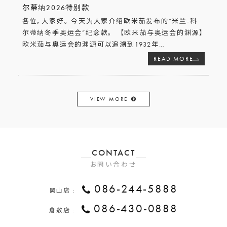
尔蒂纳2026特别款
各位，大家好。 今天为大家介绍欧米茄发布的“米兰-科
尔蒂纳冬季奥运会”纪念款。 【欧米茄与奥运会的渊源】
欧米茄与奥运会的渊源可以追溯到1932年
…
READ MORE
VIEW MORE
CONTACT
お問い合わせ
086-244-5888
岡山店 :
086-430-0888
倉敷店 :